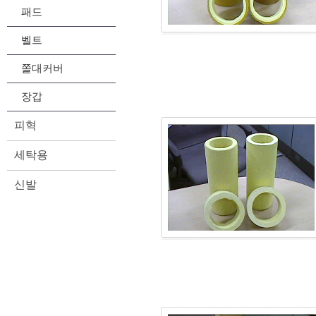
패드
벨트
쫄대커버
장갑
피혁
세탁용
신발