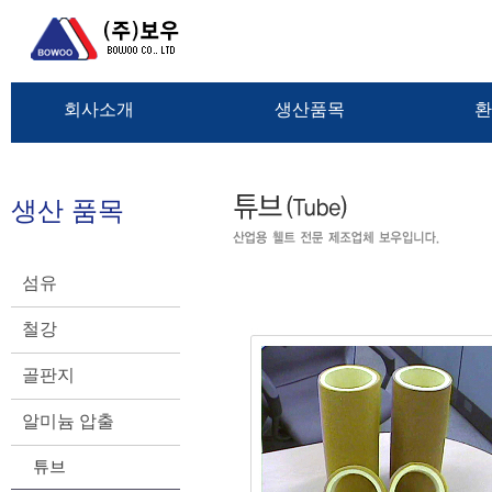
회사소개
생산품목
환
생산 품목
섬유
철강
골판지
알미늄 압출
튜브